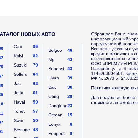
Обращаем Ваше вниман
АТАЛОГ НОВЫХ АВТО
информационный харак
определяемой положен
Gac
85
00
Все цены указаны с уч
Belgee
46
кредит и включают в с
Kaiyi
82
42
согласовываются и оп
Mg
43
ООО «ПРЕМИУМ РЕКЛАМ
Suzuki
79
75
Нагорная ул, д. 8, по
Soueast
43
1145263004501. Креди
Sollers
64
47
Livan
39
РФ № 2673 от 24.03.20
Jac
63
40
Baic
36
Политика конфиденци
Jetta
61
35
Oting
28
Для получения более 
Haval
59
стоимости автомобиле
18
Dongfeng
23
Tenet
57
11
Citroen
15
Swm
50
97
Eonyx
8
Bestune
48
91
Peugeot
8