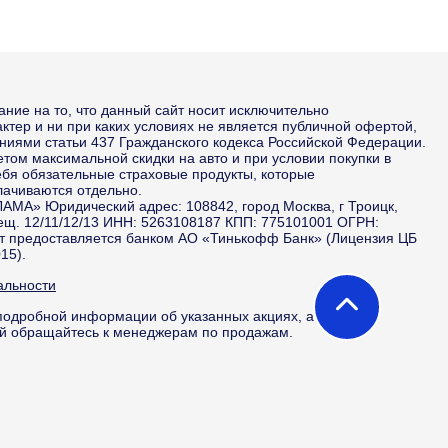
ие на то, что данный сайт носит исключительно
тер и ни при каких условиях не является публичной офертой,
иями статьи 437 Гражданского кодекса Российской Федерации.
етом максимальной скидки на авто и при условии покупки в
ебя обязательные страховые продукты, которые
лачиваются отдельно.
А» Юридический адрес: 108842, город Москва, г Троицк,
мещ. 12/11/12/13 ИНН: 5263108187 КПП: 775101001 ОГРН:
т предоставляется банком АО «Тинькофф Банк» (Лицензия ЦБ
15).
альности
подробной информации об указанных акциях, а также о
й обращайтесь к менеджерам по продажам.